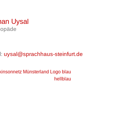
han Uysal
gopäde
l:
uysal@sprachhaus-steinfurt.de